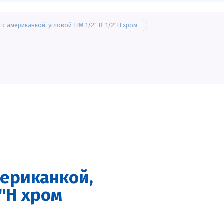
с американкой, угловой TIM 1/2" В-1/2"Н хром
мериканкой,
2"Н хром